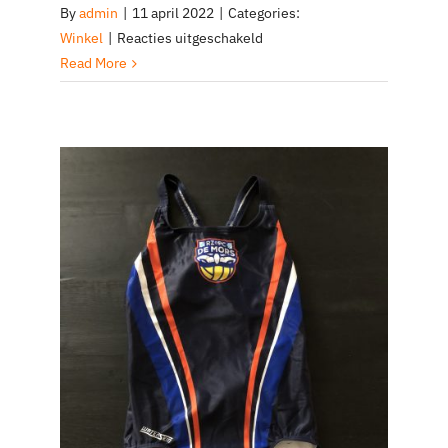
By
admin
|
11 april 2022
|
Categories:
voor
Winkel
|
Reacties uitgeschakeld
Tenue
Read More
De
Mors