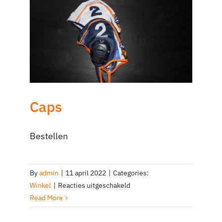
Caps
Bestellen
By
admin
|
11 april 2022
|
Categories:
voor
Winkel
|
Reacties uitgeschakeld
Caps
Read More