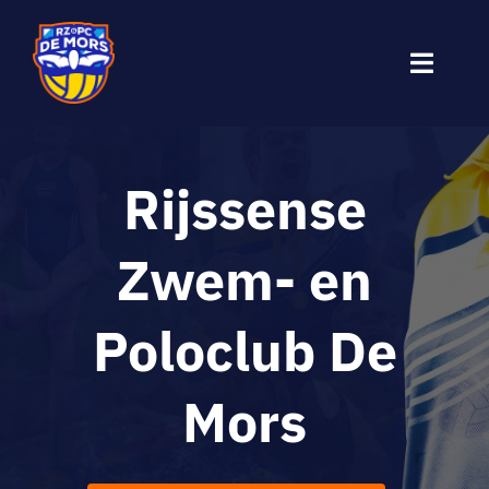
Ga
naar
Toggle
inhoud
Naviga
Waterpolo
Rijssense
Zwemmen
Zwem- en
Over De Mors
Poloclub De
Sponsoren
Mors
Privacybeleid